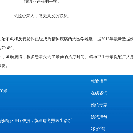
憧憬不存在的事物。
总担心亲人，做无意义的联想。
久治不愈和反复发作已经成为精神疾病两大医学难题，据2013年最新数据
9.4%。
治，延误病情，很多患者失去了最佳的治疗时间。精神卫生专家提醒广大
康复。
就诊指导
0米
在线咨询
预约专家
预约挂号
为诊断及医疗依据，就医请遵照医生诊断
QQ咨询