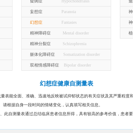
疑病症
Hypochondriasis
妄想症
Paranoia
幻想症
Fantasies
精神障碍症
Mental disorder
精神分裂症
Schizophrenia
躯体化障碍症
Somatization disorder
双相情感障碍症
Bipolar disorder
幻想症健康自测量表
此量表能全面、准确、迅速地反映被试抑郁状态的有关症状及其严重程度
1、请根据自身一段时间的情绪变化，认真填写相关信息。
2、此自测量表通过总结临床患者信息所得，具有较高的参考价值，患者