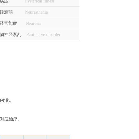
癔病症
Hysterical illness
神经衰弱
Neurasthenia
神经官能症
Neurosis
植物神经紊乱
Pant nerve disorder
和变化。
要对症治疗。