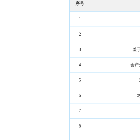
序号
1
2
3
羞
4
会产
5
6
7
8