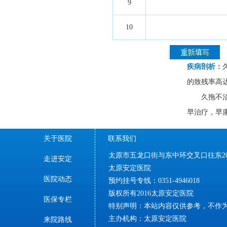
9
10
疾病剖析：
的致残率高达7
久拖不
早治疗，早
关于医院
联系我们
太原市五龙口街与东中环交叉口往东20
走进安定
太原安定医院
医院动态
预约挂号专线：0351-4946018
版权所有2016太原安定医院
医保专栏
特别声明：本站内容仅供参考，不作
主办机构：太原安定医院
来院路线